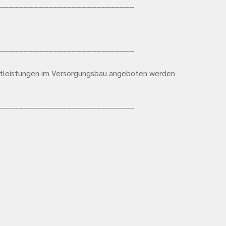
------------------------------------------------------
------------------------------------------------------
nstleistungen im Versorgungsbau angeboten werden
------------------------------------------------------