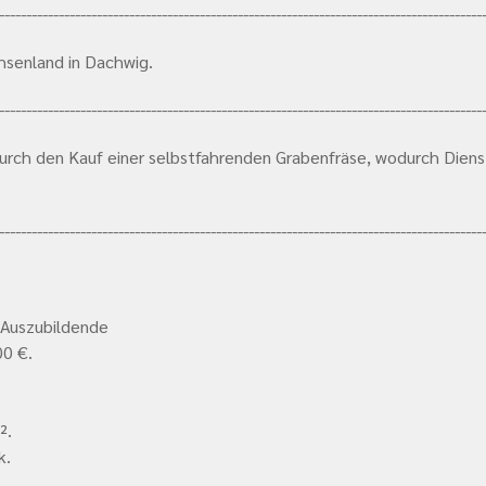
-----------------------------------------------------------------------------------------
hsenland in Dachwig.
-----------------------------------------------------------------------------------------
durch den Kauf einer selbstfahrenden Grabenfräse, wodurch Die
-----------------------------------------------------------------------------------------
 Auszubildende
00 €.
².
k.