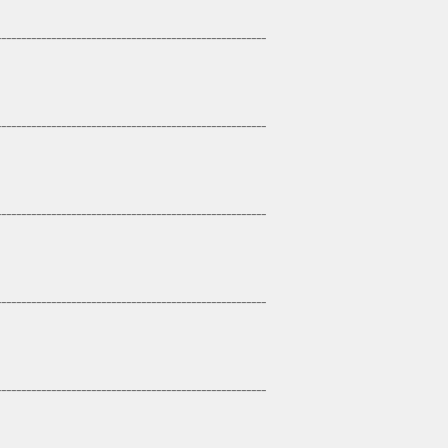
------------------------------------------------------
------------------------------------------------------
------------------------------------------------------
------------------------------------------------------
------------------------------------------------------