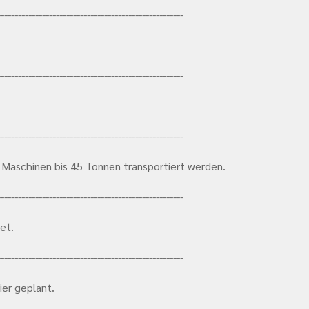
------------------------------------------------------
------------------------------------------------------
------------------------------------------------------
n Maschinen bis 45 Tonnen transportiert werden.
------------------------------------------------------
et.
------------------------------------------------------
ier geplant.