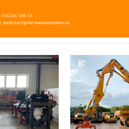
ax 036206 188-33
l:
werkstatt@tbh-baumaschinen.de