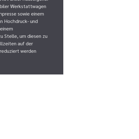
obiler Werkstattwagen
chpresse sowie einem
an Hochdruck- und
 einem
zu Stelle, um diesen zu
llzeiten auf der
 reduziert werden