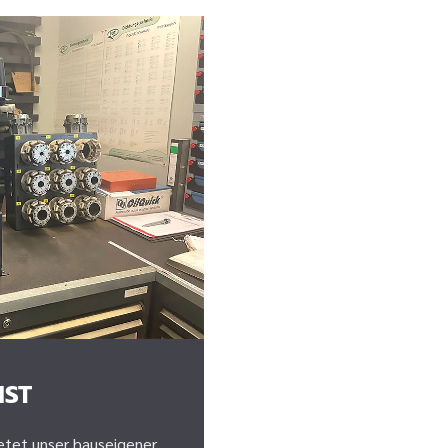
NST
ietet unser hauseigener