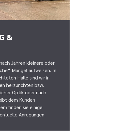
G &
nach Jahren kleinere oder
che“ Mängel aufweisen. In
chteten Halle sind wir in
en herzurichten bzw.
eicher Optik oder nach
leibt dem Kunden
ern finden sie einige
entuelle Anregungen.