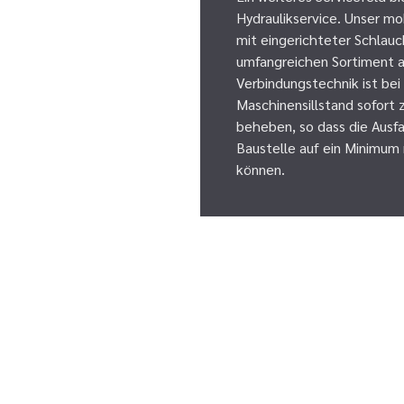
Hydraulikservice. Unser m
mit eingerichteter Schlau
umfangreichen Sortiment 
Verbindungstechnik ist bei
Maschinensillstand sofort 
beheben, so dass die Ausfa
Baustelle auf ein Minimum
können.