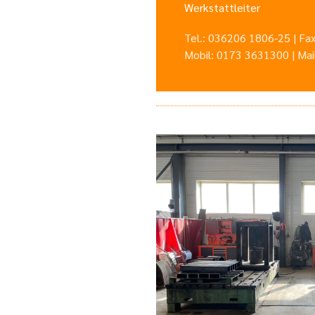
Werkstattleiter
Tel.: 036206 1806-25 | F
Mobil: 0173 3631300 | Mai