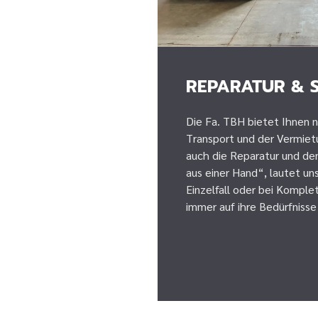
REPARATUR & 
Die Fa. TBH bietet Ihnen
Transport und der Vermie
auch die Reparatur und den
aus einer Hand“, lautet un
Einzelfall oder bei Komplet
immer auf ihre Bedürfnisse 