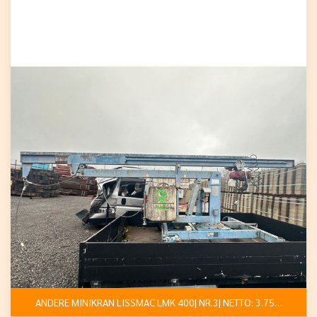
ANDERE MINIKRAN LISSMAC LMK 400| NR.3| NETTO: 3.750 €