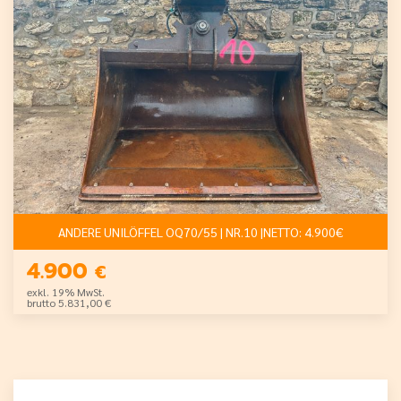
ANDERE UNILÖFFEL OQ70/55 | NR.10 |NETTO: 4.900€
4.900
€
exkl. 19% MwSt.
brutto 5.831,00 €