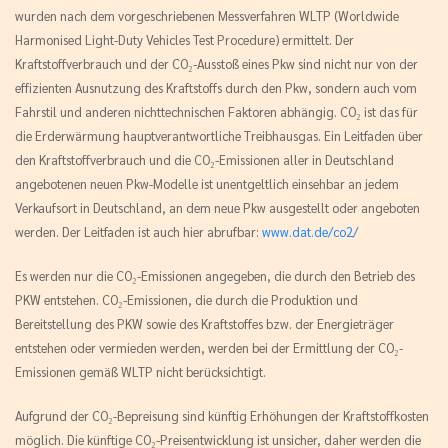
wurden nach dem vorgeschriebenen Messverfahren WLTP (Worldwide
Harmonised Light-Duty Vehicles Test Procedure) ermittelt. Der
Kraftstoffverbrauch und der CO₂-Ausstoß eines Pkw sind nicht nur von der
effizienten Ausnutzung des Kraftstoffs durch den Pkw, sondern auch vom
Fahrstil und anderen nichttechnischen Faktoren abhängig. CO₂ ist das für
die Erderwärmung hauptverantwortliche Treibhausgas. Ein Leitfaden über
den Kraftstoffverbrauch und die CO₂-Emissionen aller in Deutschland
angebotenen neuen Pkw-Modelle ist unentgeltlich einsehbar an jedem
Verkaufsort in Deutschland, an dem neue Pkw ausgestellt oder angeboten
werden. Der Leitfaden ist auch hier abrufbar:
www.dat.de/co2/
Es werden nur die CO₂-Emissionen angegeben, die durch den Betrieb des
PKW entstehen. CO₂-Emissionen, die durch die Produktion und
Bereitstellung des PKW sowie des Kraftstoffes bzw. der Energieträger
entstehen oder vermieden werden, werden bei der Ermittlung der CO₂-
Emissionen gemäß WLTP nicht berücksichtigt.
Aufgrund der CO₂-Bepreisung sind künftig Erhöhungen der Kraftstoffkosten
möglich. Die künftige CO₂-Preisentwicklung ist unsicher, daher werden die