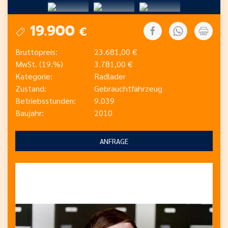
19.900
€
Bruttopreis:
23.681,00 €
MwSt. (19.%)
3.781,00 €
Kategorie:
Radlader
Zustand:
Gebrauchtfahrzeug
Betriebsstunden:
9.039
Baujahr:
2010
ANFRAGE