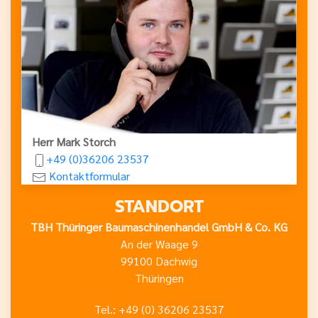
Herr Mark Storch
+49 (0)36206 23537
Kontaktformular
STANDORT
TBH Thüringer Baumaschinenhandel GmbH & Co. KG
An der Waage 9
99100 Dachwig
Thüringen
Tel.: +49 (0) 36206 23537