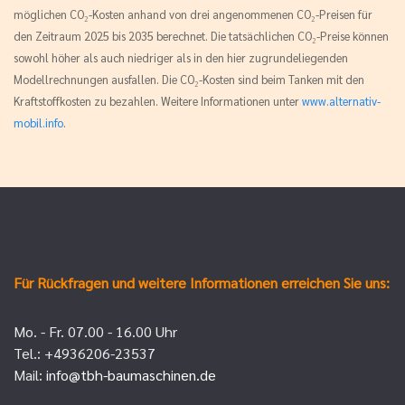
möglichen CO₂-Kosten anhand von drei angenommenen CO₂-Preisen für
den Zeitraum 2025 bis 2035 berechnet. Die tatsächlichen CO₂-Preise können
sowohl höher als auch niedriger als in den hier zugrundeliegenden
Modellrechnungen ausfallen. Die CO₂-Kosten sind beim Tanken mit den
Kraftstoffkosten zu bezahlen. Weitere Informationen unter
www.alternativ-
mobil.info
.
Für Rückfragen und weitere Informationen erreichen Sie uns:
Mo. - Fr. 07.00 - 16.00 Uhr
Tel.: +4936206-23537
Mail:
info@tbh-baumaschinen.de