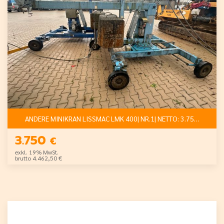
ANDERE MINIKRAN LISSMAC LMK 400| NR.1| NETTO: 3.750 €
3.750
€
exkl. 19% MwSt.
brutto 4.462,50 €