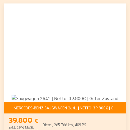
MERCEDES-BENZ SAUGWAGEN 2641 | NETTO: 39.800€ | GUTE
39.800
€
Diesel, 265.766 km, 409 PS
exkl. 19% MwSt.