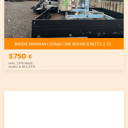
ANDERE MINIKRAN LISSMAC LMK 400| NR.3| NETTO: 3.750 €
3.750
€
exkl. 19% MwSt.
brutto 4.462,50 €