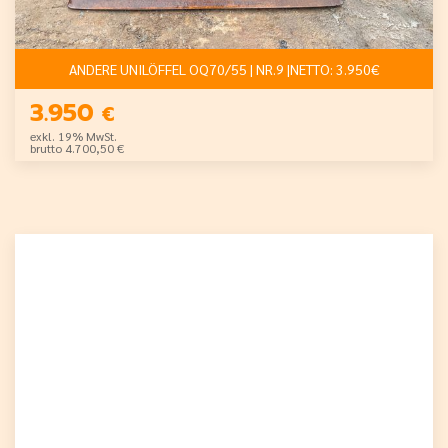
ANDERE UNILÖFFEL OQ70/55 | NR.9 |NETTO: 3.950€
3.950
€
exkl. 19% MwSt.
brutto 4.700,50 €