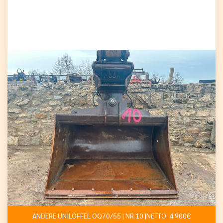
ANDERE UNILÖFFEL OQ70/55 | NR.10 |NETTO: 4.900€