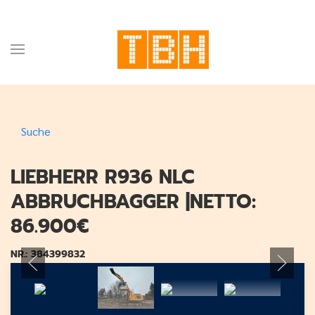
Suche
LIEBHERR R936 NLC
ABBRUCHBAGGER |NETTO:
86.900€
NR.: 384399832