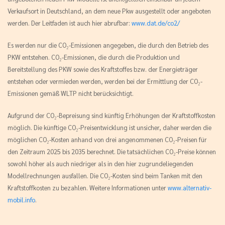
Verkaufsort in Deutschland, an dem neue Pkw ausgestellt oder angeboten
werden. Der Leitfaden ist auch hier abrufbar:
www.dat.de/co2/
Es werden nur die CO₂-Emissionen angegeben, die durch den Betrieb des
PKW entstehen. CO₂-Emissionen, die durch die Produktion und
Bereitstellung des PKW sowie des Kraftstoffes bzw. der Energieträger
entstehen oder vermieden werden, werden bei der Ermittlung der CO₂-
Emissionen gemäß WLTP nicht berücksichtigt.
Aufgrund der CO₂-Bepreisung sind künftig Erhöhungen der Kraftstoffkosten
möglich. Die künftige CO₂-Preisentwicklung ist unsicher, daher werden die
möglichen CO₂-Kosten anhand von drei angenommenen CO₂-Preisen für
den Zeitraum 2025 bis 2035 berechnet. Die tatsächlichen CO₂-Preise können
sowohl höher als auch niedriger als in den hier zugrundeliegenden
Modellrechnungen ausfallen. Die CO₂-Kosten sind beim Tanken mit den
Kraftstoffkosten zu bezahlen. Weitere Informationen unter
www.alternativ-
mobil.info
.