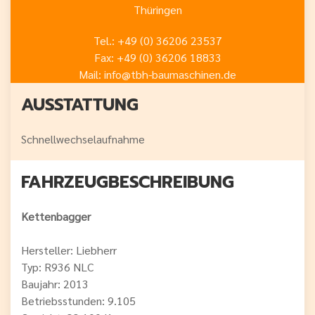
Thüringen
Tel.: +49 (0) 36206 23537
Fax: +49 (0) 36206 18833
Mail: info@tbh-baumaschinen.de
AUSSTATTUNG
Schnellwechselaufnahme
FAHRZEUG­BESCHREIBUNG
Kettenbagger
Hersteller: Liebherr
Typ: R936 NLC
Baujahr: 2013
Betriebsstunden: 9.105