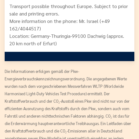
Transport possible throughout Europe. Subject to prior
sale and printing errors.
More information on the phone: Mr. Israel (+49
162/4044517)
Location: Germany-Thuringia-99100 Dachwig (approx.
20 km north of Erfurt)
Die Informationen erfolgen gemäß der Pkw-
Energieverbrauchskennzeichnungsverordnung. Die angegebenen Werte
wurden nach dem vorgeschriebenen Messverfahren WLTP (Worldwide
Harmonised Light-Duty Vehicles Test Procedure) ermittelt. Der
Kraftstoffverbrauch und der CO₂-Ausstoß eines Pkw sind nicht nur von der
effizienten Ausnutzung des Kraftstoffs durch den Pkw, sondern auch vom
Fahrstil und anderen nichttechnischen Faktoren abhängig. CO₂ ist das für
die Erderwärmung hauptverantwortliche Treibhausgas. Ein Leitfaden über
den Kraftstoffverbrauch und die CO₂-Emissionen aller in Deutschland
angebotenen neuen Pkw-Modelle ist unentgeltlich einsehbar an jedem