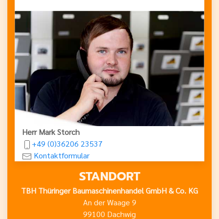
Herr Mark Storch
+49 (0)36206 23537
Kontaktformular
STANDORT
TBH Thüringer Baumaschinenhandel GmbH & Co. KG
An der Waage 9
99100 Dachwig