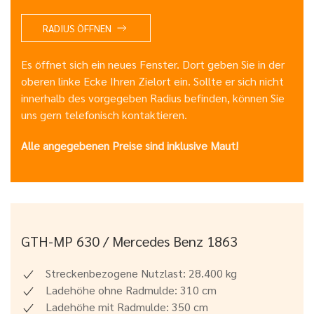
RADIUS ÖFFNEN
Es öffnet sich ein neues Fenster. Dort geben Sie in der
oberen linke Ecke Ihren Zielort ein. Sollte er sich nicht
innerhalb des vorgegeben Radius befinden, können Sie
uns gern telefonisch kontaktieren.
Alle angegebenen Preise sind inklusive Maut!
GTH-MP 630 / Mercedes Benz 1863
Streckenbezogene Nutzlast: 28.400 kg
Ladehöhe ohne Radmulde: 310 cm
Ladehöhe mit Radmulde: 350 cm