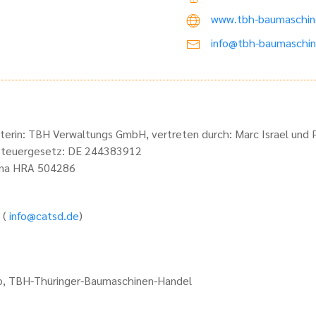
www.tbh-baumaschin
info@tbh-baumaschin
terin: TBH Verwaltungs GmbH, vertreten durch: Marc Israel und Pa
zsteuergesetz: DE 244383912
Jena HRA 504286
 (
info@catsd.de
)
io, TBH-Thüringer-Baumaschinen-Handel