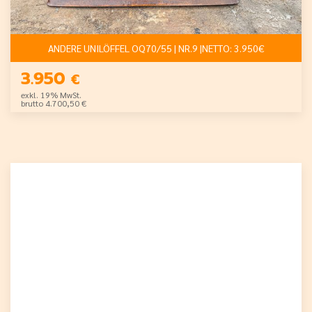
ANDERE UNILÖFFEL OQ70/55 | NR.9 |NETTO: 3.950€
3.950
€
exkl. 19% MwSt.
brutto 4.700,50 €