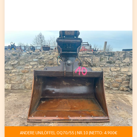
ANDERE UNILÖFFEL OQ70/55 | NR.10 |NETTO: 4.900€