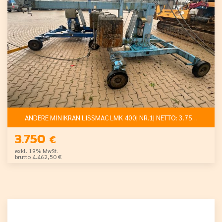
ANDERE MINIKRAN LISSMAC LMK 400| NR.1| NETTO: 3.750 €
3.750
€
exkl. 19% MwSt.
brutto 4.462,50 €