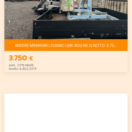
ANDERE MINIKRAN LISSMAC LMK 400| NR.3| NETTO: 3.750 €
3.750
€
exkl. 19% MwSt.
brutto 4.462,50 €