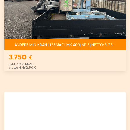
ANDERE MINIKRAN LISSMAC LMK 400| NR.3| NETTO: 3.750 €
3.750
€
exkl. 19% MwSt.
brutto 4.462,50 €