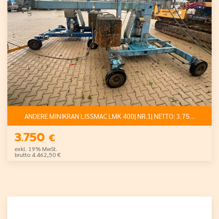
ANDERE MINIKRAN LISSMAC LMK 400| NR.1| NETTO: 3.750 €
3.750
€
exkl. 19% MwSt.
brutto 4.462,50 €