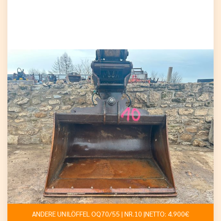
ANDERE UNILÖFFEL OQ70/55 | NR.10 |NETTO: 4.900€