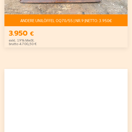
ANDERE UNILÖFFEL OQ70/55 | NR.9 |NETTO: 3.950€
3.950
€
exkl. 19% MwSt.
brutto 4.700,50 €