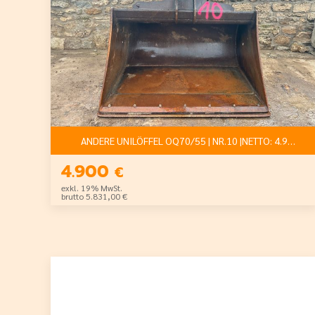
ANDERE UNILÖFFEL OQ70/55 | NR.10 |NETTO: 4.900€
4.900
€
exkl. 19% MwSt.
brutto 5.831,00 €