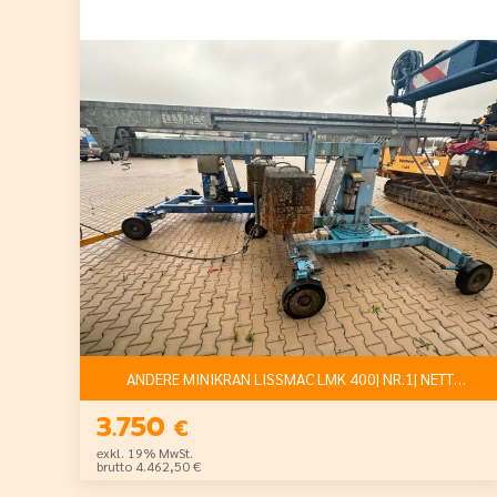
ANDERE MINIKRAN LISSMAC LMK 400| NR.1| NETTO: 3.7
3.750
€
exkl. 19% MwSt.
brutto 4.462,50 €