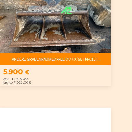
€
ANDERE GRABENRÄUMLÖFFEL OQ70/55 | NR.12 |NETTO: 5.900€
5.900
€
exkl. 19% MwSt.
brutto 7.021,00 €