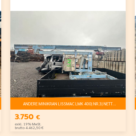
50 €
ANDERE MINIKRAN LISSMAC LMK 400| NR.3| NETTO: 3.750 €
3.750
€
exkl. 19% MwSt.
brutto 4.462,50 €