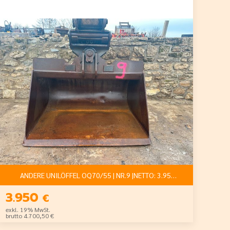
ANDERE UNILÖFFEL OQ70/55 | NR.9 |NETTO: 3.950€
3.950
€
exkl. 19% MwSt.
brutto 4.700,50 €